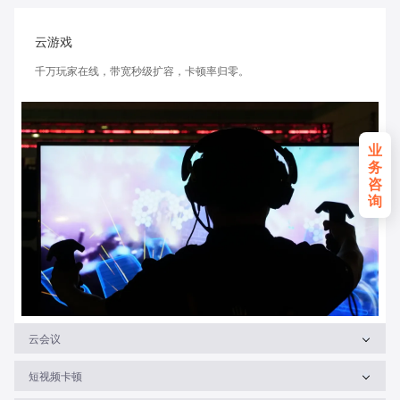
云游戏
千万玩家在线，带宽秒级扩容，卡顿率归零。
业
务
咨
询
云会议
短视频卡顿