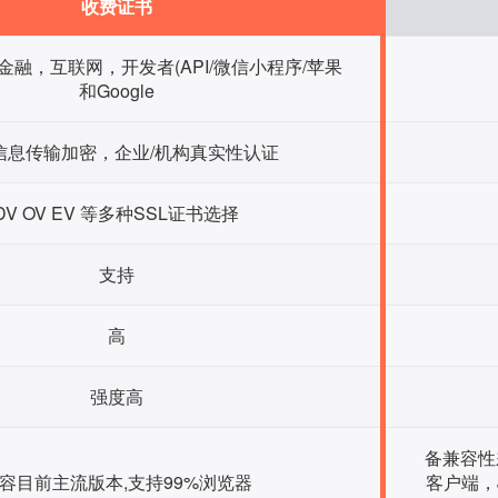
收费证书
融，互联网，开发者(API/微信小程序/苹果
和Google
信息传输加密，企业/机构真实性认证
DV OV EV 等多种SSL证书选择
支持
高
强度高
备兼容性
容目前主流版本,支持99%浏览器
客户端，