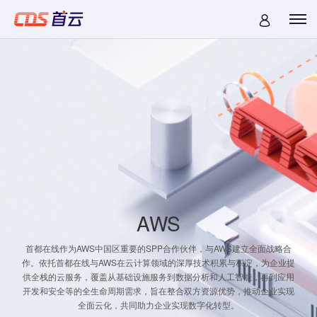
AWS
首都在线作为AWS中国区重要的SPP合作伙伴，与AWS建立全面战略合
作。依托首都在线与AWS在云计算领域的深厚技术积累与积淀，为企业提
供全栈的云服务，覆盖从基础设施服务到数据分析和人工智能，再到应用
开发和安全等的全生命周期需求，旨在整合双方资源优势，推动企业实现
全面云化，共同助力企业实现数字化转型。