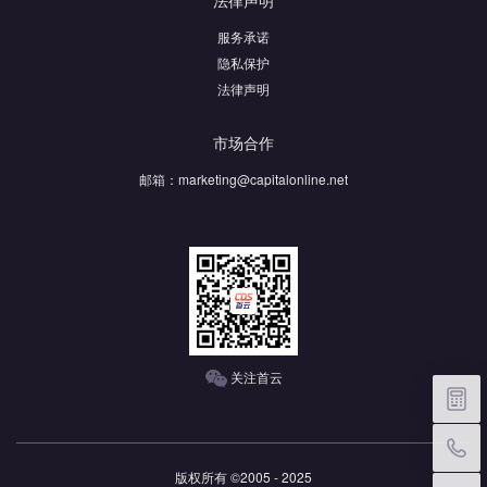
法律声明
服务承诺
隐私保护
法律声明
市场合作
邮箱：
marketing@capitalonline.net
关注首云
价格
版权所有 ©2005 - 2025