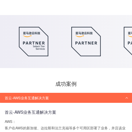
成功案例
首云-AWS业务互通解决方案
首云-AWS业务互通解决方案
AWS：
客户在AWS的新加坡、达拉斯和法兰克福等多个可用区部署了业务，并且该业