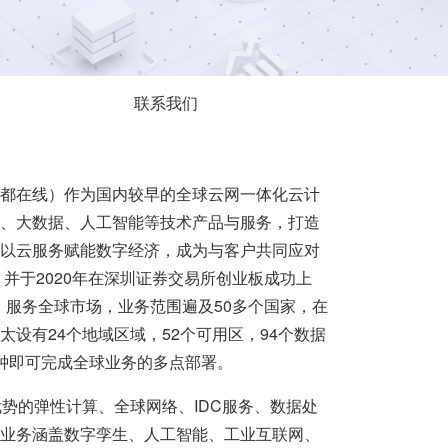
联系我们
都在线）作为国内较早的全球云网一体化云计
、大数据、人工智能等技术产品与服务，打造
以云服务赋能数字经济，成为与客户共同应对
，并于2020年在深圳证券交易所创业板成功上
国，服务全球市场，业务范围遍及50多个国家，在
设有24个地域区域，52个可用区，94个数据
钟即可完成全球业务的多点部署。
势的弹性计算、全球网络、IDC服务、数据处
业务涵盖数字孪生、人工智能、工业互联网、