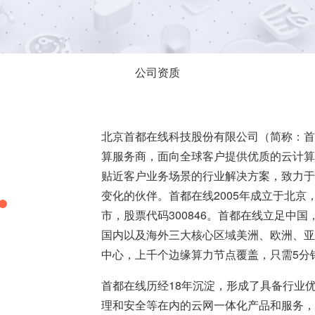
公司资质
北京首都在线科技股份有限公司（简称：首
算服务商，面向全球客户提供优质的云计算
贴近客户业务场景的行业解决方案，致力于
变化的伙伴。首都在线2005年成立于北京
市，股票代码300846。首都在线立足中
国内以及海外三大核心区域美洲、欧洲、亚太
中心，上千个边缘算力节点覆盖，只需5分
首都在线历经18年沉淀，形成了具备行业优
理和安全等在内的云网一体化产品和服务，