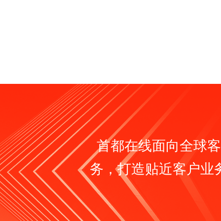
首都在线面向全球客
务，打造贴近客户业