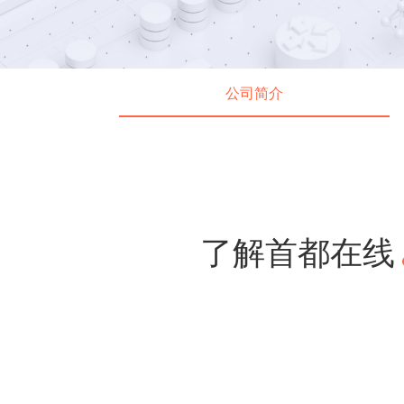
公司简介
了解首都在线