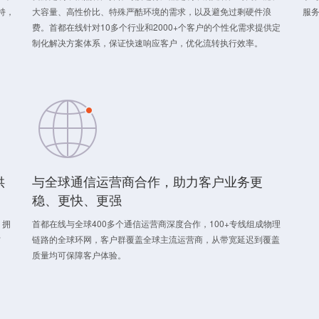
持，
大容量、高性价比、特殊严酷环境的需求，以及避免过剩硬件浪
服
费。首都在线针对10多个行业和2000+个客户的个性化需求提供定
制化解决方案体系，保证快速响应客户，优化流转执行效率。
供
与全球通信运营商合作，助力客户业务更
稳、更快、更强
，拥
首都在线与全球400多个通信运营商深度合作，100+专线组成物理
方
链路的全球环网，客户群覆盖全球主流运营商，从带宽延迟到覆盖
质量均可保障客户体验。