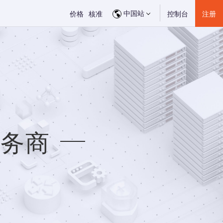
中国站
价格
核准
控制台
注册
服务商